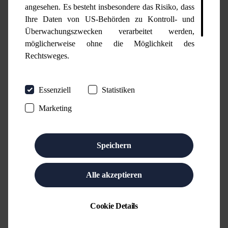
1
von
23
angesehen. Es besteht insbesondere das Risiko, dass
Ihre Daten von US-Behörden zu Kontroll- und
Überwachungszwecken verarbeitet werden,
möglicherweise ohne die Möglichkeit des
Produkte & Services
Rechtsweges.
Wenn Sie ohne weitere Auswahl auf "Speichern"
Essenziell
Statistiken
klicken, findet die oben beschriebene Übertragung
nicht statt. Weitere Hinweise erhalten Sie in unseren
Marketing
Datenschutzhinweisen
.
CORIZN
Integrale Software für Commerce, Content &
Speichern
Communication. Eine Software, welche die Vorteile von
Standardsoftware und Individuallösung vereint!
Alle akzeptieren
Mehr
Cookie Details