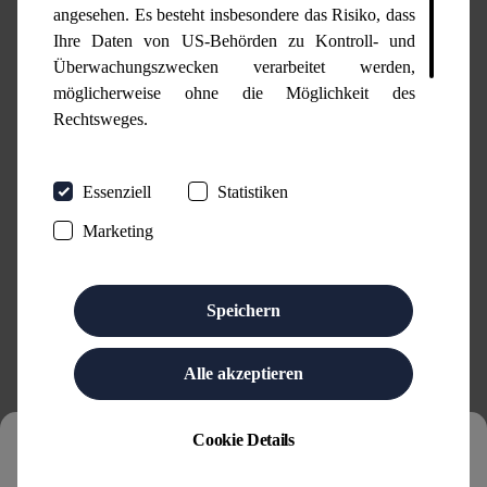
angesehen. Es besteht insbesondere das Risiko, dass
Ihre Daten von US-Behörden zu Kontroll- und
Überwachungszwecken verarbeitet werden,
möglicherweise ohne die Möglichkeit des
Rechtsweges.
Wenn Sie ohne weitere Auswahl auf "Speichern"
Essenziell
Statistiken
klicken, findet die oben beschriebene Übertragung
nicht statt. Weitere Hinweise erhalten Sie in unseren
Marketing
Datenschutzhinweisen
.
Speichern
Alle akzeptieren
Cookie Details
JETZT ZUM
NEWSLETTER